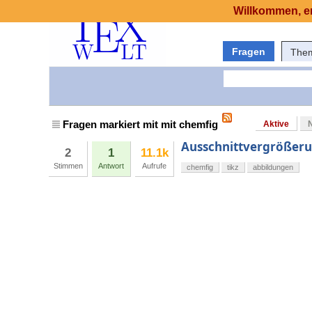
Willkommen, er
Fragen
The
Fragen markiert mit mit chemfig
Aktive
Ausschnittvergrößeru
2
1
11.1k
Stimmen
Antwort
Aufrufe
chemfig
tikz
abbildungen