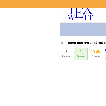
Fragen markiert mit mit 
2
1
13.8k
Stimmen
Antwort
Aufrufe