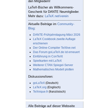
den Mitgliedern!
LaTeX-Bücher als Willkommens-
Geschenk für DANTE Neumitglieder.
Mehr dazu:
LaTeX.net/verein
Aktuelle Beiträge im
Community-
Blog
:
DANTE-Frühjahrstagung März 2026
LaTeX Cookbook zweite Auflage
erschienen
Der Online-Compiler TeXlive.net
Das Forum goLaTeX.de ist erneuert
Einführung in ConTeXt
Spielkarten mit LaTeX
Weiterer CTAN Spiegel-Server
Mathematisches Modell plotten
Diskussionsforen:
goLaTeX
(Deutsch)
LaTeX.org
(Englisch)
TeXnique.fr
(französisch)
Alle Beiträge auf dieser Webseite