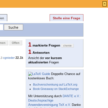
Anmelden
über
FAQ
×
fen
Stelle eine Frage
mmen
Offen
1
markierte Fragen
chemie
1
Antworten
22.1k
13
cgnieder
Ansicht der
vor kurzem
aktualisierten
Fragen
Doppelte Chance auf
kostenloses Buch:
Buchverschenkung auf LaTeX.org
Book Giveaway on StackExchange
Mit Unterstützung durch
DANTE e.V.:
Deutschsprachige
Anwendervereinigung TeX e.V.
Danke