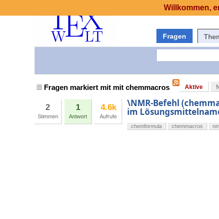
Willkommen, er
Fragen
The
Fragen markiert mit mit chemmacros
Aktive
\NMR-Befehl (chemmac
2
1
4.6k
im Lösungsmittelnam
Stimmen
Antwort
Aufrufe
chemformula
chemmacros
nm