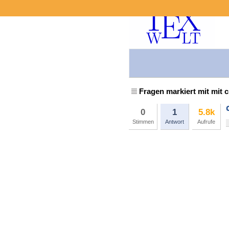
Fragen markiert mit mit
0
1
5.8k
Stimmen
Antwort
Aufrufe