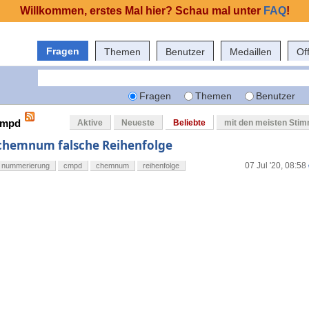
Willkommen, erstes Mal hier? Schau mal unter
FAQ
!
Fragen
Themen
Benutzer
Medaillen
Of
Fragen
Themen
Benutzer
 cmpd
Aktive
Neueste
Beliebte
mit den meisten Sti
chemnum falsche Reihenfolge
07 Jul '20, 08:58
nummerierung
cmpd
chemnum
reihenfolge