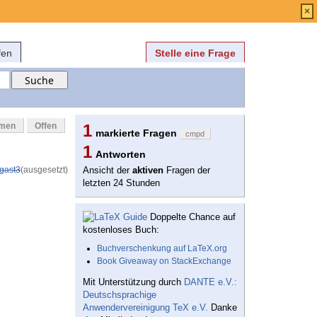
Anmelden
über
FAQ
×
fen
Stelle eine Frage
mmen
Offen
1
markierte Fragen
cmpd
1
Antworten
gast3
(ausgesetzt)
Ansicht der
aktiven
Fragen der
letzten 24 Stunden
Doppelte Chance auf
kostenloses Buch:
Buchverschenkung auf LaTeX.org
Book Giveaway on StackExchange
Mit Unterstützung durch
DANTE e.V.:
Deutschsprachige
Anwendervereinigung TeX e.V.
Danke