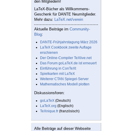
den Mitgliedern!
LaTeX-Bücher als Willkommens-
Geschenk für DANTE Neumitglieder.
Mehr dazu:
LaTeX.net/verein
Aktuelle Beiträge im
Community-
Blog
:
DANTE-Frühjahrstagung März 2026
LaTeX Cookbook zweite Auflage
erschienen
Der Online-Compiler TeXlive.net
Das Forum goLaTeX.de ist erneuert
Einführung in ConTeXt
Spielkarten mit LaTeX
Weiterer CTAN Spiegel-Server
Mathematisches Modell plotten
Diskussionsforen:
goLaTeX
(Deutsch)
LaTeX.org
(Englisch)
TeXnique.fr
(französisch)
Alle Beiträge auf dieser Webseite