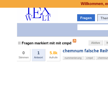
Willkommen, er
Fragen
The
Fragen markiert mit mit cmpd
Aktive
chemnum falsche Rei
0
1
5.8k
Stimmen
Antwort
Aufrufe
nummerierung
cmpd
chemnu