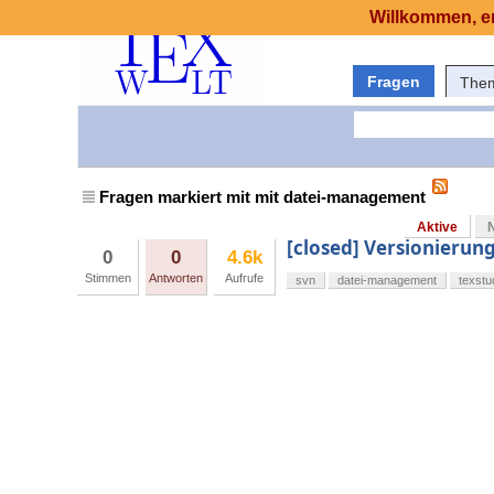
Willkommen, er
Fragen
The
Fragen markiert mit mit datei-management
Aktive
[closed] Versionierun
0
0
4.6k
Stimmen
Antworten
Aufrufe
svn
datei-management
texstu