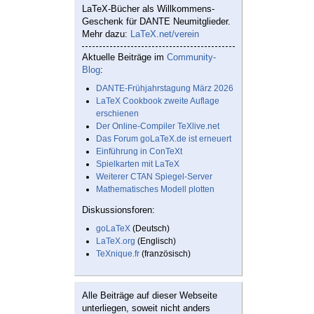
LaTeX-Bücher als Willkommens-
Geschenk für DANTE Neumitglieder.
Mehr dazu:
LaTeX.net/verein
Aktuelle Beiträge im
Community-
Blog
:
DANTE-Frühjahrstagung März 2026
LaTeX Cookbook zweite Auflage
erschienen
Der Online-Compiler TeXlive.net
Das Forum goLaTeX.de ist erneuert
Einführung in ConTeXt
Spielkarten mit LaTeX
Weiterer CTAN Spiegel-Server
Mathematisches Modell plotten
Diskussionsforen:
goLaTeX
(Deutsch)
LaTeX.org
(Englisch)
TeXnique.fr
(französisch)
Alle Beiträge auf dieser Webseite
unterliegen, soweit nicht anders