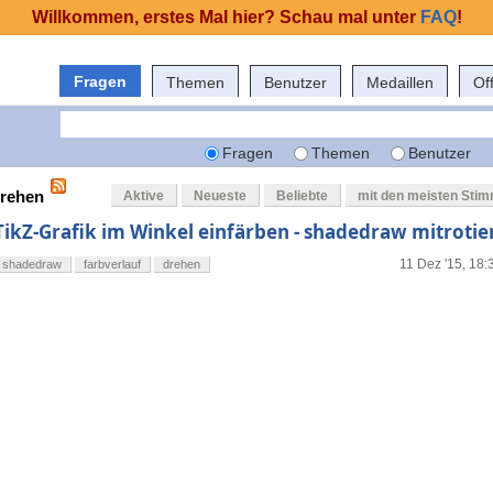
Willkommen, erstes Mal hier? Schau mal unter
FAQ
!
Fragen
Themen
Benutzer
Medaillen
Of
Fragen
Themen
Benutzer
drehen
Aktive
Neueste
Beliebte
mit den meisten Sti
TikZ-Grafik im Winkel einfärben - shadedraw mitrotie
11 Dez '15, 18:
shadedraw
farbverlauf
drehen