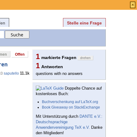
Anmelden
über
FAQ
×
fen
Stelle eine Frage
mmen
Offen
1
markierte Fragen
drehen
ren
1
Antworten
11.1k
33
saputello
questions with no answers
Doppelte Chance auf
kostenloses Buch:
Buchverschenkung auf LaTeX.org
Book Giveaway on StackExchange
Mit Unterstützung durch
DANTE e.V.:
Deutschsprachige
Anwendervereinigung TeX e.V.
Danke
den Mitgliedern!