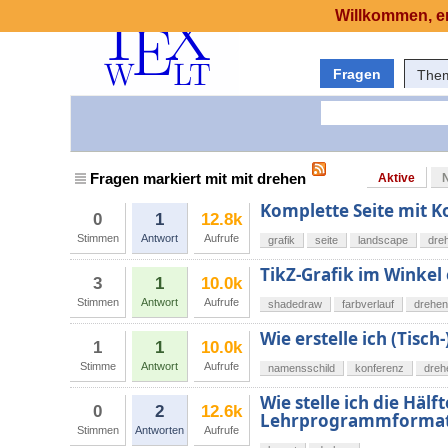
Willkommen, er
Fragen
The
Fragen markiert mit mit drehen
Aktive
Komplette Seite mit K
0
1
12.8k
Stimmen
Antwort
Aufrufe
grafik
seite
landscape
dre
TikZ-Grafik im Winkel
3
1
10.0k
Stimmen
Antwort
Aufrufe
shadedraw
farbverlauf
drehen
Wie erstelle ich (Tisc
1
1
10.0k
Stimme
Antwort
Aufrufe
namensschild
konferenz
dreh
Wie stelle ich die Häl
0
2
12.6k
Lehrprogrammformat
Stimmen
Antworten
Aufrufe