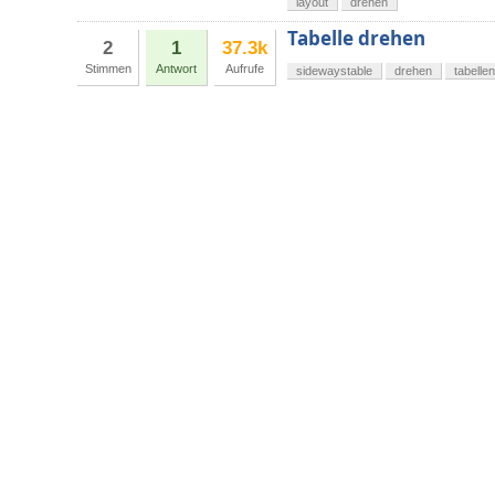
layout
drehen
Tabelle drehen
2
1
37.3k
Stimmen
Antwort
Aufrufe
sidewaystable
drehen
tabellen