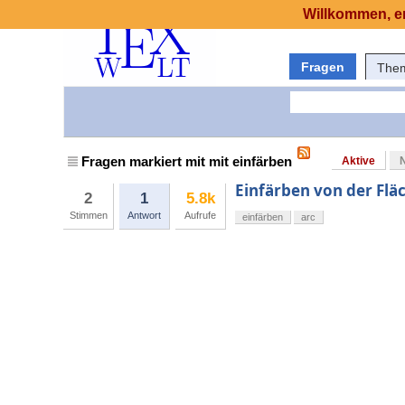
Willkommen, er
Fragen
The
Fragen markiert mit mit einfärben
Aktive
Einfärben von der Fläc
2
1
5.8k
Stimmen
Antwort
Aufrufe
einfärben
arc