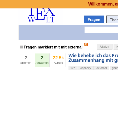
Willkommen, er
Fragen
The
Fragen markiert mit mit external
Aktive
Wie behebe ich das Pr
2
2
22.5k
Zusammenhang mit gn
Stimmen
Antworten
Aufrufe
tikz
capacity
external
gnup