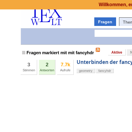
Willkommen, er
Fragen
The
Fragen markiert mit mit fancyhdr
Aktive
Unterbinden der fanc
3
2
7.7k
Stimmen
Antworten
Aufrufe
geometry
fancyhdr