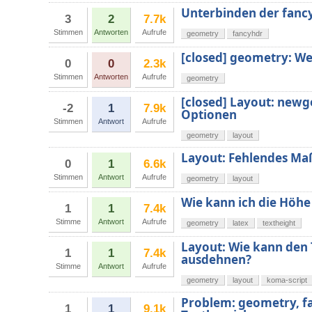
Unterbinden der fanc
3
2
7.7k
Stimmen
Antworten
Aufrufe
geometry
fancyhdr
[closed] geometry: We
0
0
2.3k
Stimmen
Antworten
Aufrufe
geometry
[closed] Layout: newg
-2
1
7.9k
Optionen
Stimmen
Antwort
Aufrufe
geometry
layout
Layout: Fehlendes Ma
0
1
6.6k
Stimmen
Antwort
Aufrufe
geometry
layout
Wie kann ich die Höhe
1
1
7.4k
Stimme
Antwort
Aufrufe
geometry
latex
textheight
Layout: Wie kann den 
1
1
7.4k
ausdehnen?
Stimme
Antwort
Aufrufe
geometry
layout
koma-script
Problem: geometry, fa
1
1
9.1k