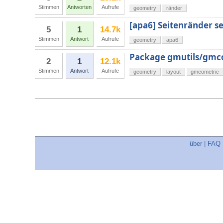
Stimmen
Antworten
Aufrufe
geometry
ränder
[apa6] Seitenränder s
5
1
14.7k
Stimmen
Antwort
Aufrufe
geometry
apa6
Package gmutils/gmc
2
1
12.1k
Stimmen
Antwort
Aufrufe
geometry
layout
gmeometric
über
|
FAQ