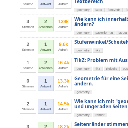
Textbereich
Stimme
Antwort
Aufrufe
geometry
latex
fancyhdr
f
Wie kann ich innerha
3
2
139k
ändern?
Stimmen
Antworten
Aufrufe
geometry
papierformat
layout
Stufenwinkel/Scheite
2
1
9.6k
Stimmen
Antwort
Aufrufe
geometry
tikz
TikZ: Problem mit Au
1
2
16.4k
Stimme
Antworten
Aufrufe
geometry
tikz
titelseite
pos
Geometrie für eine Sei
0
1
13.3k
ändern.
Stimmen
Antwort
Aufrufe
geometry
Wie kann ich mit "ge
2
1
14.5k
und ungeraden Seiten
Stimmen
Antwort
Aufrufe
geometry
ränder
Seitenränder stimmen
3
2
18.2k