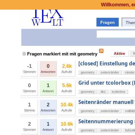
Willkommen, er
Fragen
The
Fragen markiert mit mit geometry
Aktive
[closed] Einstellung 
-1
0
2.6k
Stimmen
Antworten
Aufrufe
geometry
seitenränder
ränder
Grid unter tcolorbox (
0
1
5.6k
Stimmen
Antwort
Aufrufe
geometry
tikz
tcolorbox
Seitenränder manuell
1
2
10.4k
Stimme
Antworten
Aufrufe
geometry
seitenränder
vollbild
Seitennummerierung 
2
1
10.6k
Stimmen
Antwort
Aufrufe
geometry
seitenränder
fußzei