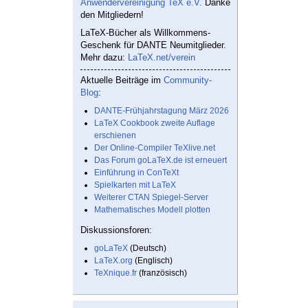
Anwendervereinigung TeX e.V.
Danke
den Mitgliedern!
LaTeX-Bücher als Willkommens-
Geschenk für DANTE Neumitglieder.
Mehr dazu:
LaTeX.net/verein
Aktuelle Beiträge im
Community-
Blog
:
DANTE-Frühjahrstagung März 2026
LaTeX Cookbook zweite Auflage
erschienen
Der Online-Compiler TeXlive.net
Das Forum goLaTeX.de ist erneuert
Einführung in ConTeXt
Spielkarten mit LaTeX
Weiterer CTAN Spiegel-Server
Mathematisches Modell plotten
Diskussionsforen:
goLaTeX
(Deutsch)
LaTeX.org
(Englisch)
TeXnique.fr
(französisch)