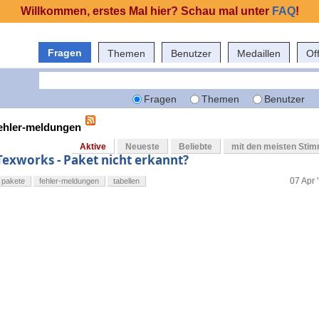
Willkommen, erstes Mal hier? Schau mal unter
FAQ
!
Fragen
Themen
Benutzer
Medaillen
Of
Fragen
Themen
Benutzer
fehler-meldungen
Aktive
Neueste
Beliebte
mit den meisten Sti
Texworks - Paket nicht erkannt?
07 Apr 
pakete
fehler-meldungen
tabellen