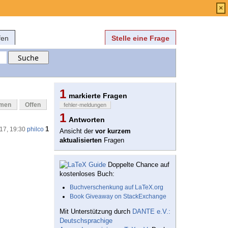
Anmelden
über
FAQ
×
fen
Stelle eine Frage
1
markierte Fragen
mmen
Offen
fehler-meldungen
1
Antworten
1
'17, 19:30
philco
Ansicht der
vor kurzem
aktualisierten
Fragen
Doppelte Chance auf
kostenloses Buch:
Buchverschenkung auf LaTeX.org
Book Giveaway on StackExchange
Mit Unterstützung durch
DANTE e.V.:
Deutschsprachige