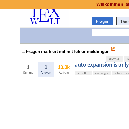
Willkommen, er
Fragen
The
Fragen markiert mit mit fehler-meldungen
Aktive
auto expansion is only
1
1
13.3k
Stimme
Antwort
Aufrufe
schriften
microtype
fehler-me