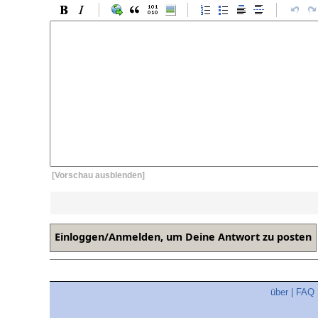
[Vorschau ausblenden]
über
|
FAQ