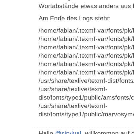
Wortabstände etwas anders aus bz
Am Ende des Logs steht:
/home/fabian/.texmf-var/fonts/pk
/home/fabian/.texmf-var/fonts/pk
/home/fabian/.texmf-var/fonts/pk
/home/fabian/.texmf-var/fonts/pk
/home/fabian/.texmf-var/fonts/pk
/home/fabian/.texmf-var/fonts/pk
/usr/share/texlive/texmf-dist/fon
/usr/share/texlive/texmf-
dist/fonts/type1/public/amsfonts
/usr/share/texlive/texmf-
dist/fonts/type1/public/marvosy
Hallo
@sirvival
, willkommen auf 