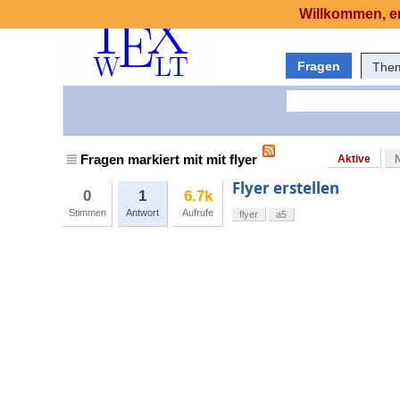
Willkommen, er
Fragen
The
Fragen markiert mit mit flyer
Aktive
Flyer erstellen
0
1
6.7k
Stimmen
Antwort
Aufrufe
flyer
a5