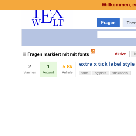
Willkommen, er
Fragen
The
Fragen markiert mit mit fonts
Aktive
extra x tick label style
2
1
5.8k
Stimmen
Antwort
Aufrufe
fonts
pgfplots
xticklabels