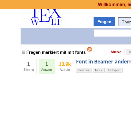
Willkommen, er
Fragen
The
Fragen markiert mit mit fonts
Aktive
Font in Beamer änder
1
1
13.9k
Stimme
Antwort
Aufrufe
beamer
fonts
fontspec