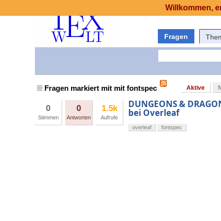
Willkommen, er
Fragen
The
Fragen markiert mit mit fontspec
Aktive
DUNGEONS & DRAGONS 5
0
0
1.5k
bei Overleaf
Stimmen
Antworten
Aufrufe
overleaf
fontspec