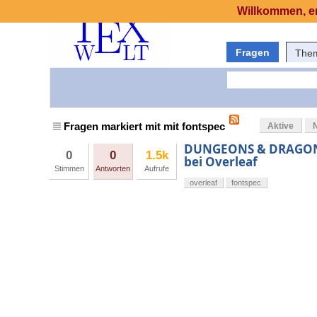
Willkommen, er
Fragen
The
Fragen markiert mit mit fontspec
Aktive
DUNGEONS & DRAGONS 5
0
0
1.5k
bei Overleaf
Stimmen
Antworten
Aufrufe
overleaf
fontspec