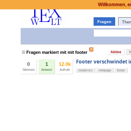
Willkommen, er
Fragen
The
Fragen markiert mit mit footer
Aktive
Footer verschwindet 
0
1
12.0k
Stimmen
Antwort
Aufrufe
moderncv
minipage
footer