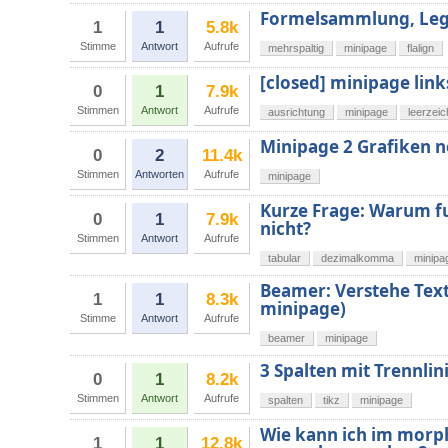
Formelsammlung, Lege
1
1
5.8k
Stimme
Antwort
Aufrufe
mehrspaltig
minipage
flalign
[closed] minipage lin
0
1
7.9k
Stimmen
Antwort
Aufrufe
ausrichtung
minipage
leerzei
Minipage 2 Grafiken n
0
2
11.4k
Stimmen
Antworten
Aufrufe
minipage
Kurze Frage: Warum f
0
1
7.9k
nicht?
Stimmen
Antwort
Aufrufe
tabular
dezimalkomma
minipa
Beamer: Verstehe Text
1
1
8.3k
minipage)
Stimme
Antwort
Aufrufe
beamer
minipage
3 Spalten mit Trennlin
0
1
8.2k
Stimmen
Antwort
Aufrufe
spalten
tikz
minipage
Wie kann ich im morph
1
1
12.8k