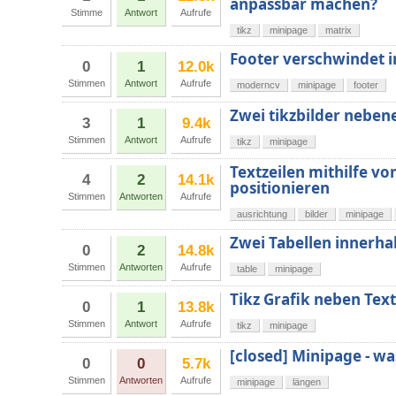
anpassbar machen?
Stimme
Antwort
Aufrufe
tikz
minipage
matrix
Footer verschwindet 
0
1
12.0k
Stimmen
Antwort
Aufrufe
moderncv
minipage
footer
Zwei tikzbilder neben
3
1
9.4k
Stimmen
Antwort
Aufrufe
tikz
minipage
Textzeilen mithilfe v
4
2
14.1k
positionieren
Stimmen
Antworten
Aufrufe
ausrichtung
bilder
minipage
Zwei Tabellen innerha
0
2
14.8k
Stimmen
Antworten
Aufrufe
table
minipage
Tikz Grafik neben Text
0
1
13.8k
Stimmen
Antwort
Aufrufe
tikz
minipage
[closed] Minipage - wa
0
0
5.7k
Stimmen
Antworten
Aufrufe
minipage
längen