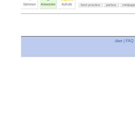
Stimmen
Antworten
Aufrufe
best-practice
parbox
minipag
über
|
FAQ