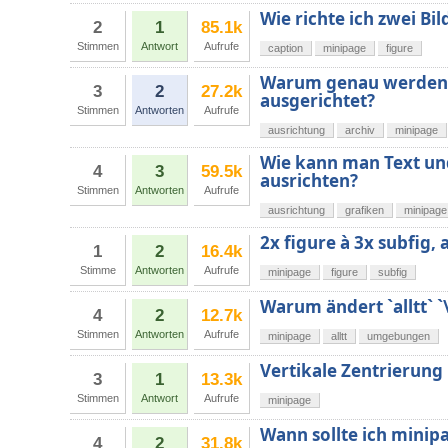
Wie richte ich zwei Bi
2
1
85.1k
Stimmen
Antwort
Aufrufe
caption
minipage
figure
Warum genau werden m
3
2
27.2k
ausgerichtet?
Stimmen
Antworten
Aufrufe
ausrichtung
archiv
minipage
Wie kann man Text un
4
3
59.5k
ausrichten?
Stimmen
Antworten
Aufrufe
ausrichtung
grafiken
minipage
2x figure à 3x subfig, 
1
2
16.4k
Stimme
Antworten
Aufrufe
minipage
figure
subfig
Warum ändert `alltt` 
4
2
12.7k
Stimmen
Antworten
Aufrufe
minipage
alltt
umgebungen
Vertikale Zentrierung
3
1
13.3k
Stimmen
Antwort
Aufrufe
minipage
Wann sollte ich minip
4
2
31.8k