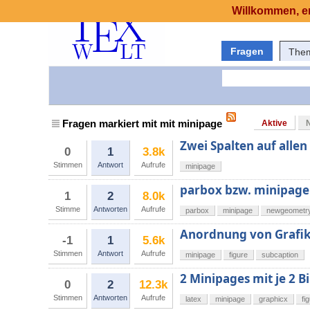
Willkommen, er
Fragen
The
Fragen markiert mit mit minipage
Aktive
Zwei Spalten auf allen
0
1
3.8k
Stimmen
Antwort
Aufrufe
minipage
parbox bzw. minipage
1
2
8.0k
Stimme
Antworten
Aufrufe
parbox
minipage
newgeometr
Anordnung von Grafik
-1
1
5.6k
Stimmen
Antwort
Aufrufe
minipage
figure
subcaption
2 Minipages mit je 2 B
0
2
12.3k
Stimmen
Antworten
Aufrufe
latex
minipage
graphicx
fi