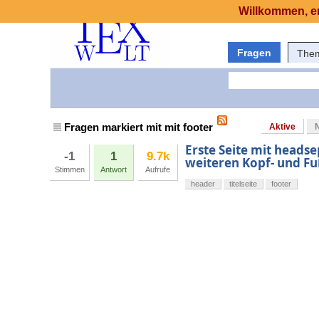
Willkommen, er
Fragen
The
Fragen markiert mit mit footer
Aktive
Erste Seite mit headse
-1
1
9.7k
weiteren Kopf- und F
Stimmen
Antwort
Aufrufe
header
titelseite
footer