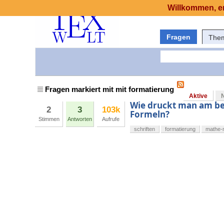
Willkommen, er
Fragen
The
Fragen markiert mit mit formatierung
Aktive
Wie druckt man am be
2
3
103k
Formeln?
Stimmen
Antworten
Aufrufe
schriften
formatierung
mathe-