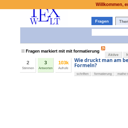
Willkommen, er
Fragen
The
Fragen markiert mit mit formatierung
Aktive
Wie druckt man am be
2
3
103k
Formeln?
Stimmen
Antworten
Aufrufe
schriften
formatierung
mathe-