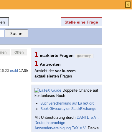
Anmelden
über
FAQ
×
fen
Stelle eine Frage
mmen
Offen
1
markierte Fragen
geometry
1
Antworten
17.9k
 15:23
esdd
Ansicht der
vor kurzem
aktualisierten
Fragen
Doppelte Chance auf
kostenloses Buch:
Buchverschenkung auf LaTeX.org
Book Giveaway on StackExchange
Mit Unterstützung durch
DANTE e.V.:
Deutschsprachige
Anwendervereinigung TeX e.V.
Danke