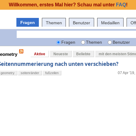
Willkommen, erstes Mal hier? Schau mal unter
FAQ
!
Fragen
Themen
Benutzer
Medaillen
Of
Fragen
Themen
Benutzer
geometry
Aktive
Neueste
Beliebte
mit den meisten Sti
Seitennummerierung nach unten verschieben?
07 Apr '19,
geometry
seitenränder
fußzeilen