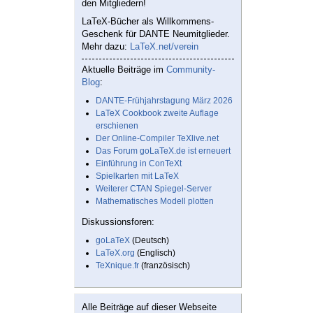
den Mitgliedern!
LaTeX-Bücher als Willkommens-
Geschenk für DANTE Neumitglieder.
Mehr dazu:
LaTeX.net/verein
Aktuelle Beiträge im
Community-
Blog
:
DANTE-Frühjahrstagung März 2026
LaTeX Cookbook zweite Auflage
erschienen
Der Online-Compiler TeXlive.net
Das Forum goLaTeX.de ist erneuert
Einführung in ConTeXt
Spielkarten mit LaTeX
Weiterer CTAN Spiegel-Server
Mathematisches Modell plotten
Diskussionsforen:
goLaTeX
(Deutsch)
LaTeX.org
(Englisch)
TeXnique.fr
(französisch)
Alle Beiträge auf dieser Webseite