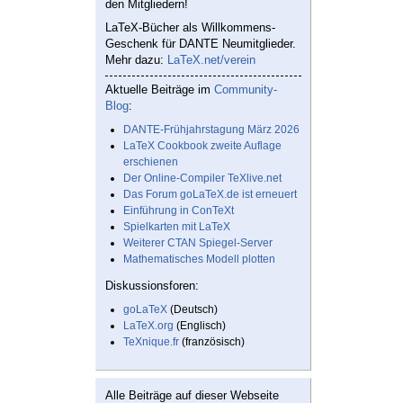
den Mitgliedern!
LaTeX-Bücher als Willkommens-
Geschenk für DANTE Neumitglieder.
Mehr dazu:
LaTeX.net/verein
Aktuelle Beiträge im
Community-
Blog
:
DANTE-Frühjahrstagung März 2026
LaTeX Cookbook zweite Auflage
erschienen
Der Online-Compiler TeXlive.net
Das Forum goLaTeX.de ist erneuert
Einführung in ConTeXt
Spielkarten mit LaTeX
Weiterer CTAN Spiegel-Server
Mathematisches Modell plotten
Diskussionsforen:
goLaTeX
(Deutsch)
LaTeX.org
(Englisch)
TeXnique.fr
(französisch)
Alle Beiträge auf dieser Webseite