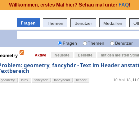
Willkommen, erstes Mal hier? Schau mal unter
FAQ
!
Fragen
Themen
Benutzer
Medaillen
Of
Fragen
Themen
Benutzer
geometry
Aktive
Neueste
Beliebte
mit den meisten Sti
Problem: geometry, fancyhdr - Text im Header anstat
Textbereich
10 Mai '18, 11:
geometry
latex
fancyhdr
fancyhead
header