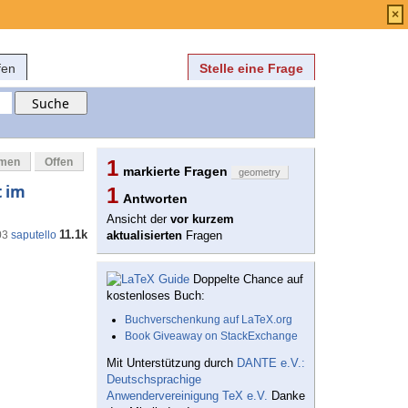
Anmelden
über
FAQ
×
fen
Stelle eine Frage
mmen
Offen
1
markierte Fragen
geometry
t im
1
Antworten
Ansicht der
vor kurzem
11.1k
03
saputello
aktualisierten
Fragen
Doppelte Chance auf
kostenloses Buch:
Buchverschenkung auf LaTeX.org
Book Giveaway on StackExchange
Mit Unterstützung durch
DANTE e.V.:
Deutschsprachige
Anwendervereinigung TeX e.V.
Danke