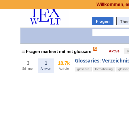
Willkommen, er
Fragen
The
Fragen markiert mit mit glossare
Aktive
Glossaries: Verzeichn
3
1
18.7k
Stimmen
Antwort
Aufrufe
glossare
formatierung
glossar