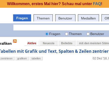
Willkommen, erstes Mal hier? Schau mal unter
FAQ
!
Fragen
Themen
Benutzer
Medaillen
Of
Fragen
Themen
Benutzer
rafiken
Aktive
Neueste
Beliebte
mit den meisten Sti
Tabellen mit Grafik und Text, Spalten & Zeilen zentrie
02 Dez '18,
zentrieren
grafiken
tabellen