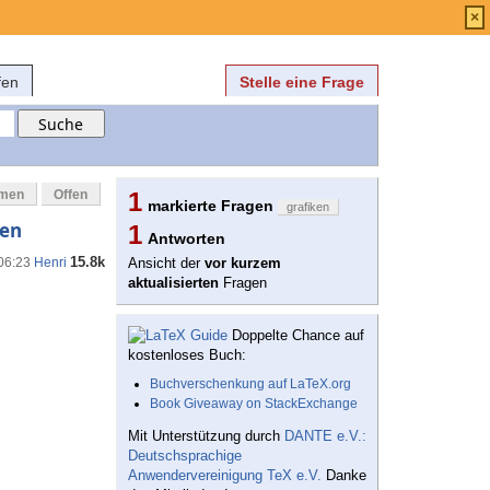
Anmelden
über
FAQ
×
fen
Stelle eine Frage
mmen
Offen
1
markierte Fragen
grafiken
ren
1
Antworten
15.8k
 06:23
Henri
Ansicht der
vor kurzem
aktualisierten
Fragen
Doppelte Chance auf
kostenloses Buch:
Buchverschenkung auf LaTeX.org
Book Giveaway on StackExchange
Mit Unterstützung durch
DANTE e.V.:
Deutschsprachige
Anwendervereinigung TeX e.V.
Danke