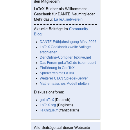
den Mitgliedern!
LaTeX-Bücher als Willkommens-
Geschenk für DANTE Neumitglieder.
Mehr dazu:
LaTeX.net/verein
Aktuelle Beiträge im
Community-
Blog
:
DANTE-Frühjahrstagung März 2026
LaTeX Cookbook zweite Auflage
erschienen
Der Online-Compiler TeXlive.net
Das Forum goLaTeX.de ist erneuert
Einführung in ConTeXt
Spielkarten mit LaTeX
Weiterer CTAN Spiegel-Server
Mathematisches Modell plotten
Diskussionsforen:
goLaTeX
(Deutsch)
LaTeX.org
(Englisch)
TeXnique.fr
(französisch)
Alle Beiträge auf dieser Webseite