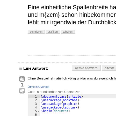
Eine einheitliche Spaltenbreite 
und m{2cm} schon hinbekommen,
fehlt mir irgendwie der Durchblick
zentrieren
grafiken
tabellen
Eine Antwort:
active answers
älteste
Ohne Beispiel ist natürlich völlig unklar was du eigentlich 
1
Öffne in Overleaf
Code, hier editierbar zum Übersetzen:
1
\documentclass
{
article
}
2
\usepackage
{
booktabs
}
3
\usepackage
{
graphicx
}
4
\usepackage
{
tabularx
}
5
\begin
{
document
}
6