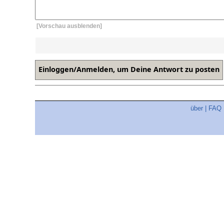
[Vorschau ausblenden]
über
|
FAQ