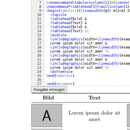
7
\renewcommand\tabularxcolumn
[
1
]
{
>
{
\center
8
\newcommand
*
\tablehead
[
1
]
{
\multicolumn
{
1
}
9
\begin
{
tabularx
}
{
\linewidth
}
{
@
{
}
 m
{
2cm
}
 X
10
\toprule
11
\tablehead
{
Bild
}
 &
12
\tablehead
{
Text
}
 & 
13
\tablehead
{
Bild
}
 &
14
\tablehead
{
Text
}
\\
15
\midrule
16
\includegraphics
[
width=
\linewidth
]
{
exam
17
  Lorem ipsum dolor sit amet &
18
\includegraphics
[
width=
\linewidth
]
{
exam
19
  Lorem ipsum dolor sit amet 
\\
20
\includegraphics
[
width=
\linewidth
]
{
exam
21
  Lorem ipsum dolor sit amet &
22
\includegraphics
[
width=
\linewidth
]
{
exam
23
  Lorem ipsum dolor sit amet 
\\
24
\bottomrule
25
\end
{
tabularx
}
26
27
\end
{
document
}
Ausgabe erzeugen