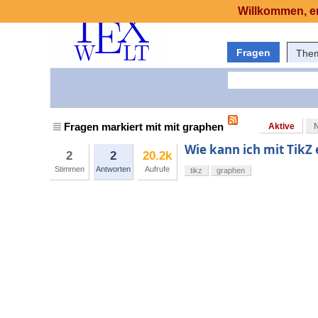
Willkommen, er
Fragen
The
Fragen markiert mit mit graphen
Aktive
Wie kann ich mit TikZ
2
2
20.2k
Stimmen
Antworten
Aufrufe
tikz
graphen