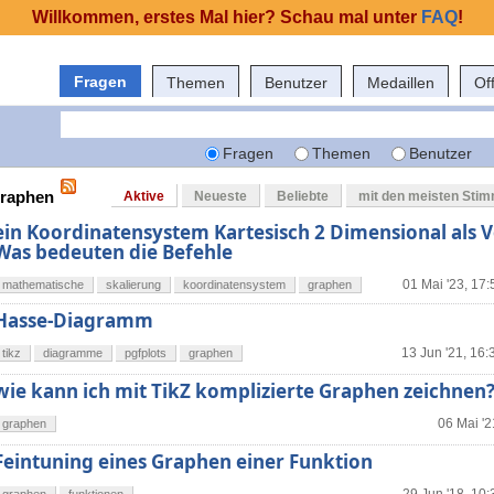
Willkommen, erstes Mal hier? Schau mal unter
FAQ
!
Fragen
Themen
Benutzer
Medaillen
Of
Fragen
Themen
Benutzer
graphen
Aktive
Neueste
Beliebte
mit den meisten Sti
ein Koordinatensystem Kartesisch 2 Dimensional als 
Was bedeuten die Befehle
01 Mai '23, 17:
mathematische
skalierung
koordinatensystem
graphen
Hasse-Diagramm
13 Jun '21, 16:
tikz
diagramme
pgfplots
graphen
wie kann ich mit TikZ komplizierte Graphen zeichnen
06 Mai '2
graphen
Feintuning eines Graphen einer Funktion