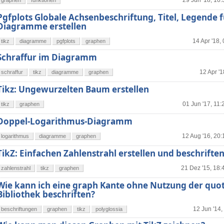
29 Jun '18, 10:
graphen
funktionen
Pgfplots Globale Achsenbeschriftung, Titel, Legende f
Diagramme erstellen
14 Apr '18,
tikz
diagramme
pgfplots
graphen
Schraffur im Diagramm
12 Apr '1
schraffur
tikz
diagramme
graphen
Tikz: Ungewurzelten Baum erstellen
01 Jun '17, 11:
tikz
graphen
Doppel-Logarithmus-Diagramm
12 Aug '16, 20:
logarithmus
diagramme
graphen
TikZ: Einfachen Zahlenstrahl erstellen und beschrifte
21 Dez '15, 18:
zahlenstrahl
tikz
graphen
Wie kann ich eine graph Kante ohne Nutzung der quo
Bibliothek beschriften?
12 Jun '14,
beschriftungen
graphen
tikz
polyglossia