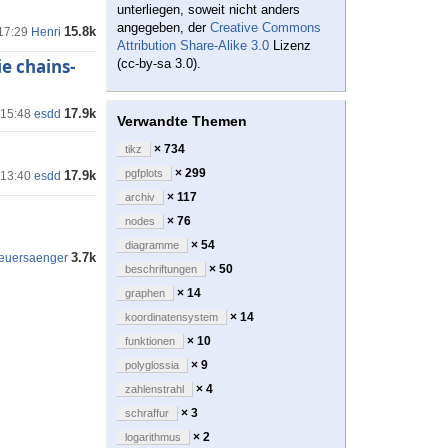
unterliegen, soweit nicht anders
angegeben, der
Creative Commons
15.8k
 17:29
Henri
Attribution Share-Alike 3.0
Lizenz
e chains-
(cc-by-sa 3.0).
17.9k
 15:48
esdd
Verwandte Themen
× 734
tikz
× 299
pgfplots
17.9k
 13:40
esdd
× 117
archiv
× 76
nodes
× 54
diagramme
3.7k
feuersaenger
× 50
beschriftungen
× 14
graphen
× 14
koordinatensystem
× 10
funktionen
× 9
polyglossia
× 4
zahlenstrahl
× 3
schraffur
× 2
logarithmus