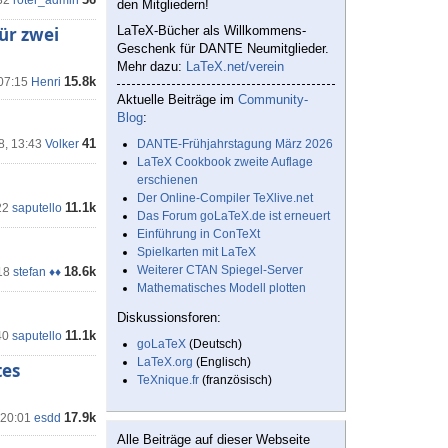
32
roter_admin
den Mitgliedern!
ür zwei
LaTeX-Bücher als Willkommens-
Geschenk für DANTE Neumitglieder.
Mehr dazu:
LaTeX.net/verein
15.8k
 07:15
Henri
Aktuelle Beiträge im
Community-
Blog
:
41
8, 13:43
Volker
DANTE-Frühjahrstagung März 2026
LaTeX Cookbook zweite Auflage
erschienen
Der Online-Compiler TeXlive.net
11.1k
22
saputello
Das Forum goLaTeX.de ist erneuert
Einführung in ConTeXt
Spielkarten mit LaTeX
Weiterer CTAN Spiegel-Server
18.6k
18
stefan ♦♦
Mathematisches Modell plotten
n
Diskussionsforen:
11.1k
40
saputello
goLaTeX
(Deutsch)
LaTeX.org
(Englisch)
tes
TeXnique.fr
(französisch)
17.9k
 20:01
esdd
Alle Beiträge auf dieser Webseite