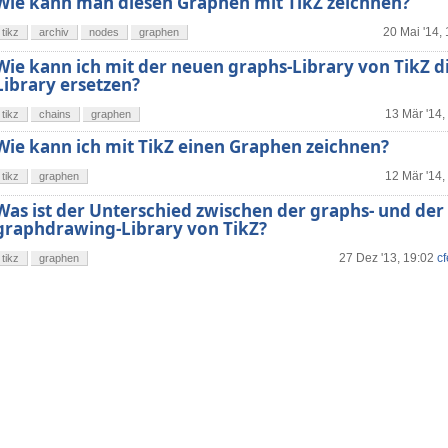
Wie kann man diesen Graphen mit TikZ zeichnen?
20 Mai '14,
tikz
archiv
nodes
graphen
Wie kann ich mit der neuen graphs-Library von TikZ di
Library ersetzen?
13 Mär '14,
tikz
chains
graphen
Wie kann ich mit TikZ einen Graphen zeichnen?
12 Mär '14,
tikz
graphen
Was ist der Unterschied zwischen der graphs- und der
graphdrawing-Library von TikZ?
27 Dez '13, 19:02
c
tikz
graphen