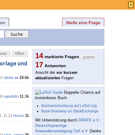
Anmelden
über
FAQ
×
fen
Stelle eine Frage
mmen
Offen
14
markierte Fragen
graphen
Vorlage und
17
Antworten
Ansicht der
vor kurzem
18.6k
57
stefan ♦♦
aktualisierten
Fragen
Doppelte Chance auf
11.1k
36
saputello
kostenloses Buch:
?
Buchverschenkung auf LaTeX.org
Book Giveaway on StackExchange
11
1, 11:13
Hozan
Mit Unterstützung durch
DANTE e.V.:
Deutschsprachige
Anwendervereinigung TeX e.V.
Danke
36