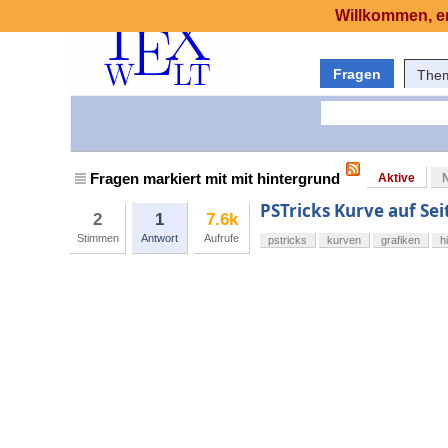
Willkommen, er
Fragen
The
Fragen markiert mit mit hintergrund
Aktive
PSTricks Kurve auf Se
2
1
7.6k
Stimmen
Antwort
Aufrufe
pstricks
kurven
grafiken
h