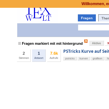
Willkommen, er
Fragen
The
Fragen markiert mit mit hintergrund
Aktive
PSTricks Kurve auf Se
2
1
7.6k
Stimmen
Antwort
Aufrufe
pstricks
kurven
grafiken
h