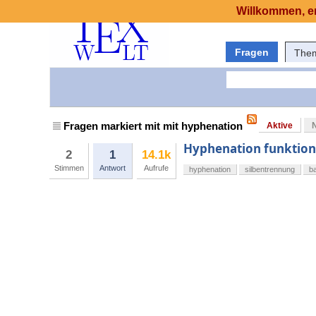
Willkommen, er
Fragen
The
Fragen markiert mit mit hyphenation
Aktive
Hyphenation funktioni
2
1
14.1k
Stimmen
Antwort
Aufrufe
hyphenation
silbentrennung
b