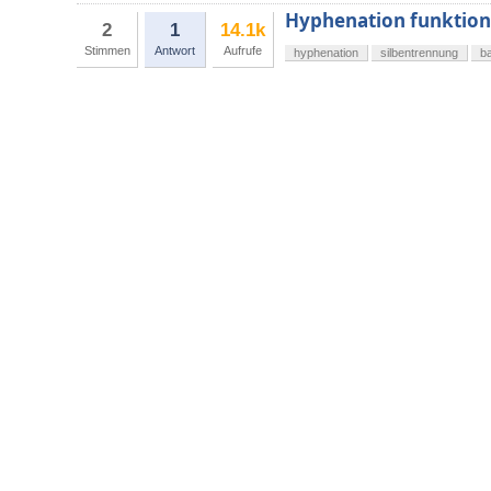
Hyphenation funktioni
2
1
14.1k
Stimmen
Antwort
Aufrufe
hyphenation
silbentrennung
b