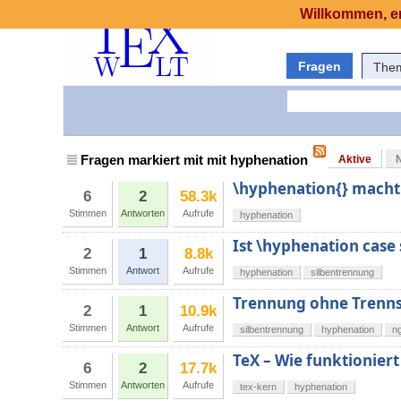
Willkommen, er
Fragen
The
Fragen markiert mit mit hyphenation
Aktive
\hyphenation{} macht n
6
2
58.3k
Stimmen
Antworten
Aufrufe
hyphenation
Ist \hyphenation case 
2
1
8.8k
Stimmen
Antwort
Aufrufe
hyphenation
silbentrennung
Trennung ohne Trenns
2
1
10.9k
Stimmen
Antwort
Aufrufe
silbentrennung
hyphenation
n
TeX – Wie funktionier
6
2
17.7k
Stimmen
Antworten
Aufrufe
tex-kern
hyphenation