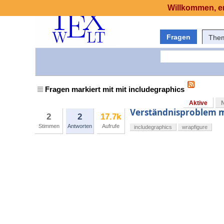
Willkommen, er
Fragen
The
Fragen markiert mit mit includegraphics
Aktive
Verständnisproblem m
2
2
17.7k
Stimmen
Antworten
Aufrufe
includegraphics
wrapfigure