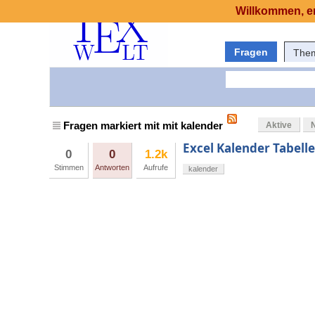
Willkommen, er
Fragen
The
Fragen markiert mit mit kalender
Aktive
Excel Kalender Tabell
0
0
1.2k
Stimmen
Antworten
Aufrufe
kalender