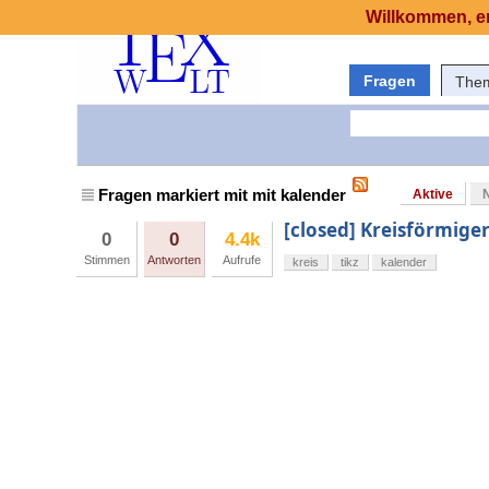
Willkommen, er
Fragen
The
Fragen markiert mit mit kalender
Aktive
[closed] Kreisförmig
0
0
4.4k
Stimmen
Antworten
Aufrufe
kreis
tikz
kalender