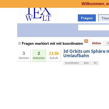
Willkommen, er
Fragen
The
Fragen markiert mit mit koordinaten
Aktive
3d Orbits um Sphäre 
3
2
13.6k
Umlaufbahn
Stimmen
Antworten
Aufrufe
koordinaten
plan
3d