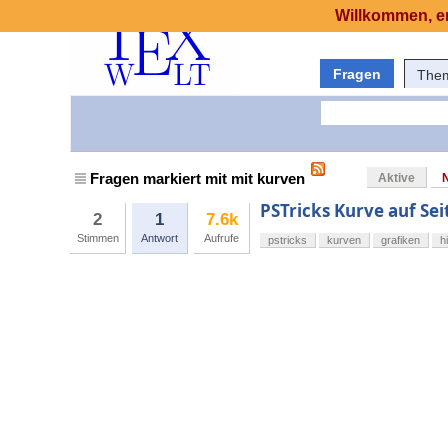
Willkommen, er
Fragen
The
Fragen markiert mit mit kurven
Aktive
PSTricks Kurve auf Se
2
1
7.6k
Stimmen
Antwort
Aufrufe
pstricks
kurven
grafiken
h