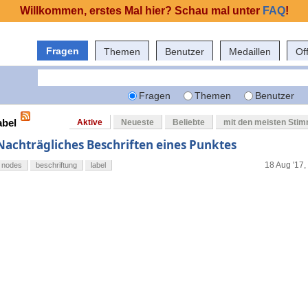
Willkommen, erstes Mal hier? Schau mal unter
FAQ
!
Fragen
Themen
Benutzer
Medaillen
Of
Fragen
Themen
Benutzer
abel
Aktive
Neueste
Beliebte
mit den meisten Sti
Nachträgliches Beschriften eines Punktes
18 Aug '17,
nodes
beschriftung
label