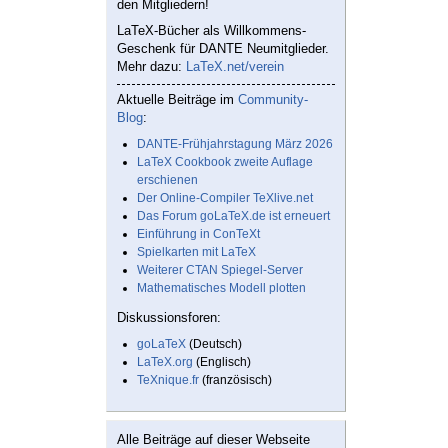
den Mitgliedern!
LaTeX-Bücher als Willkommens-
Geschenk für DANTE Neumitglieder.
Mehr dazu:
LaTeX.net/verein
Aktuelle Beiträge im
Community-
Blog
:
DANTE-Frühjahrstagung März 2026
LaTeX Cookbook zweite Auflage
erschienen
Der Online-Compiler TeXlive.net
Das Forum goLaTeX.de ist erneuert
Einführung in ConTeXt
Spielkarten mit LaTeX
Weiterer CTAN Spiegel-Server
Mathematisches Modell plotten
Diskussionsforen:
goLaTeX
(Deutsch)
LaTeX.org
(Englisch)
TeXnique.fr
(französisch)
Alle Beiträge auf dieser Webseite