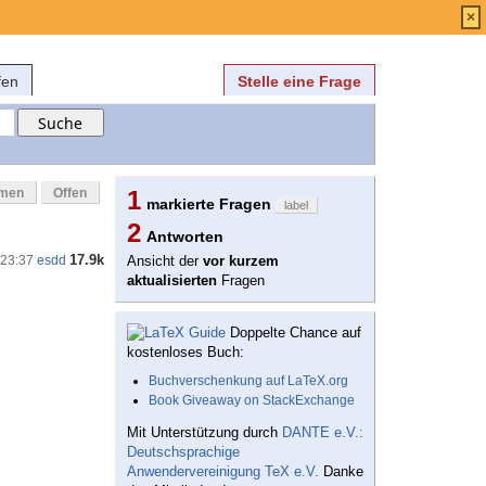
Anmelden
über
FAQ
×
fen
Stelle eine Frage
mmen
Offen
1
markierte Fragen
label
2
Antworten
17.9k
 23:37
esdd
Ansicht der
vor kurzem
aktualisierten
Fragen
Doppelte Chance auf
kostenloses Buch:
Buchverschenkung auf LaTeX.org
Book Giveaway on StackExchange
Mit Unterstützung durch
DANTE e.V.:
Deutschsprachige
Anwendervereinigung TeX e.V.
Danke