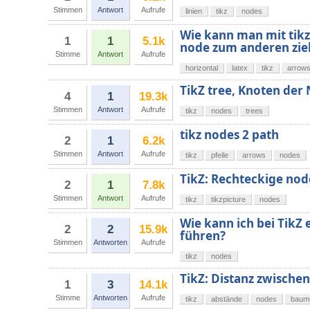
Stimmen
Antwort
Aufrufe
linien
tikz
nodes
Wie kann man mit tikz
1
1
5.1k
node zum anderen zie
Stimme
Antwort
Aufrufe
horizontal
latex
tikz
arrow
TikZ tree, Knoten der 
4
1
19.3k
Stimmen
Antwort
Aufrufe
tikz
nodes
trees
tikz nodes 2 path
2
1
6.2k
Stimmen
Antwort
Aufrufe
tikz
pfeile
arrows
nodes
TikZ: Rechteckige node
2
1
7.8k
Stimmen
Antwort
Aufrufe
tikz
tikzpicture
nodes
Wie kann ich bei TikZ 
2
2
15.9k
führen?
Stimmen
Antworten
Aufrufe
tikz
nodes
TikZ: Distanz zwische
1
3
14.1k
Stimme
Antworten
Aufrufe
tikz
abstände
nodes
baum