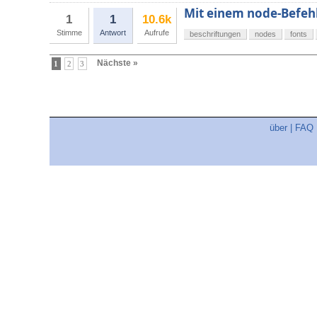
Mit einem node-Befehl
1
1
10.6k
Stimme
Antwort
Aufrufe
beschriftungen
nodes
fonts
Nächste »
1
2
3
über
|
FAQ