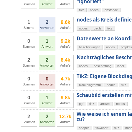
"ignoriert"
Stimmen
Antwort
Aufrufe
tikz
nodes
abstände
nodes als Kreis defini
1
2
9.6k
Stimme
Antworten
Aufrufe
nodes
circle
tikz
Datenwerte an Koordi
0
1
9.2k
Stimmen
Antwort
Aufrufe
beschriftungen
nodes
pgfplots
Nachträgliches Beschr
2
2
8.4k
Stimmen
Antworten
Aufrufe
nodes
beschriftung
label
TikZ: Eigene Blockdi
0
0
4.7k
Stimmen
Antworten
Aufrufe
blockdiagramm
nodes
tikz
Schaubild erstellen m
0
1
9.8k
Stimmen
Antwort
Aufrufe
pgf
tikz
arrows
nodes
Wie weise ich einem l
2
2
12.7k
zu?
Stimmen
Antworten
Aufrufe
shapes
flowchart
tikz
nod