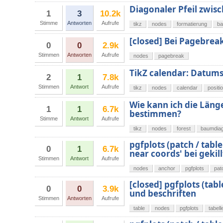
Diagonaler Pfeil zwis
1
3
10.2k
Stimme
Antworten
Aufrufe
tikz
nodes
formatierung
b
[closed] Bei Pagebrea
0
0
2.9k
Stimmen
Antworten
Aufrufe
nodes
pagebreak
TikZ calendar: Datums
2
1
7.8k
Stimmen
Antwort
Aufrufe
tikz
nodes
calendar
positi
Wie kann ich die Läng
1
1
6.7k
bestimmen?
Stimme
Antwort
Aufrufe
tikz
nodes
forest
baumdia
pgfplots (patch / tabl
0
1
6.7k
near coords' bei geki
Stimmen
Antwort
Aufrufe
nodes
anchor
pgfplots
pat
[closed] pgfplots (tabl
0
0
3.9k
und beschriften
Stimmen
Antworten
Aufrufe
table
nodes
pgfplots
tabell