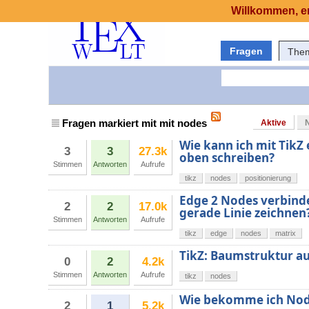
Willkommen, er
Fragen
The
Fragen markiert mit mit nodes
Aktive
Wie kann ich mit TikZ
3
3
27.3k
oben schreiben?
Stimmen
Antworten
Aufrufe
tikz
nodes
positionierung
Edge 2 Nodes verbinde
2
2
17.0k
gerade Linie zeichnen
Stimmen
Antworten
Aufrufe
tikz
edge
nodes
matrix
TikZ: Baumstruktur 
0
2
4.2k
Stimmen
Antworten
Aufrufe
tikz
nodes
Wie bekomme ich Nod
2
1
5.2k