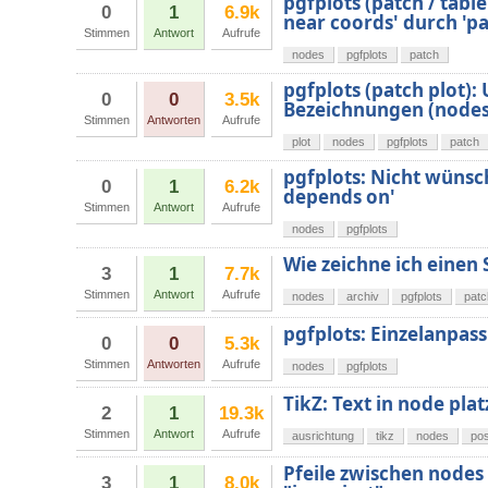
pgfplots (patch / tabl
0
1
6.9k
near coords' durch 'pa
Stimmen
Antwort
Aufrufe
nodes
pgfplots
patch
pgfplots (patch plot)
0
0
3.5k
Bezeichnungen (nodes
Stimmen
Antworten
Aufrufe
plot
nodes
pgfplots
patch
pgfplots: Nicht wünsc
0
1
6.2k
depends on'
Stimmen
Antwort
Aufrufe
nodes
pgfplots
Wie zeichne ich einen
3
1
7.7k
Stimmen
Antwort
Aufrufe
nodes
archiv
pgfplots
patc
pgfplots: Einzelanpas
0
0
5.3k
Stimmen
Antworten
Aufrufe
nodes
pgfplots
TikZ: Text in node plat
2
1
19.3k
Stimmen
Antwort
Aufrufe
ausrichtung
tikz
nodes
pos
Pfeile zwischen nodes
3
1
8.0k