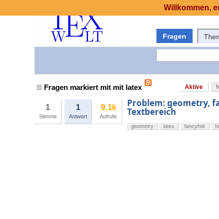
Willkommen, er
Fragen
The
Fragen markiert mit mit latex
Aktive
Problem: geometry, fa
1
1
9.1k
Textbereich
Stimme
Antwort
Aufrufe
geometry
latex
fancyhdr
f