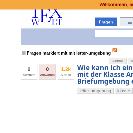
Willkommen, er
Fragen
The
Fragen markiert mit mit letter-umgebung
Aktive
Wie kann ich ei
0
0
1.2k
mit der Klasse A
Stimmen
Antworten
Aufrufe
Briefumgebung 
letter-umgebung
klasse