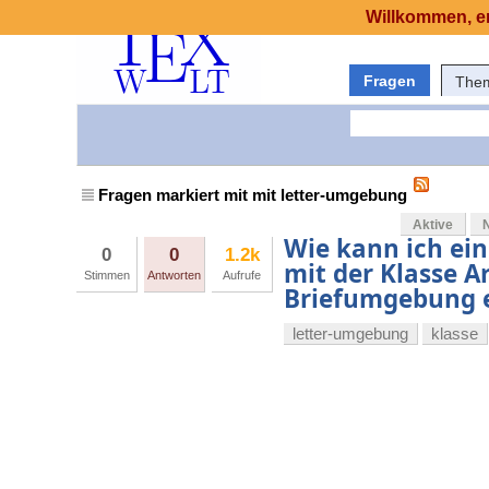
Willkommen, er
Fragen
The
Fragen markiert mit mit letter-umgebung
Aktive
Wie kann ich ei
0
0
1.2k
mit der Klasse A
Stimmen
Antworten
Aufrufe
Briefumgebung 
letter-umgebung
klasse