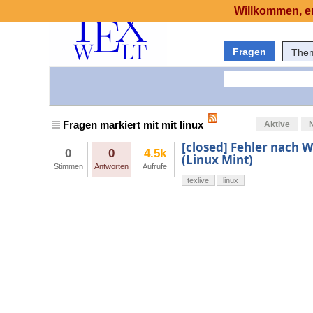
Willkommen, er
Fragen
The
Fragen markiert mit mit linux
Aktive
[closed] Fehler nach 
0
0
4.5k
(Linux Mint)
Stimmen
Antworten
Aufrufe
texlive
linux