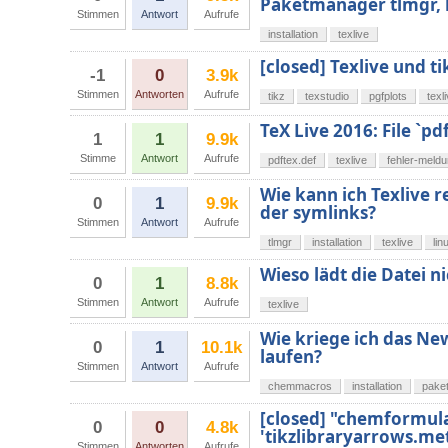
Paketmanager tlmgr, 
Stimmen
Antwort
Aufrufe
installation
texlive
[closed] Texlive und ti
-1
0
3.9k
Stimmen
Antworten
Aufrufe
tikz
texstudio
pgfplots
texl
TeX Live 2016: File `pd
1
1
9.9k
Stimme
Antwort
Aufrufe
pdftex.def
texlive
fehler-meld
Wie kann ich Texlive 
0
1
9.9k
der symlinks?
Stimmen
Antwort
Aufrufe
tlmgr
installation
texlive
lin
Wieso lädt die Datei n
0
1
8.8k
Stimmen
Antwort
Aufrufe
texlive
Wie kriege ich das 
0
1
10.1k
laufen?
Stimmen
Antwort
Aufrufe
chemmacros
installation
pake
[closed] "chemformula" 
0
0
4.8k
'tikzlibraryarrows.me
Stimmen
Antworten
Aufrufe