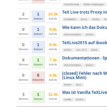
chemformula
fehler-meldungen
TeX Live trotz Proxy in
2
1
14.3k
Stimmen
Antwort
Aufrufe
installation
proxy
texlive
li
Wie kann ich das Doku
0
1
9.8k
Stimmen
Antwort
Aufrufe
dokumentation
texlive
TeXLive2015 auf ibook 
0
1
9.0k
Stimmen
Antwort
Aufrufe
texlive
osx-10.4
ibook
Dokumentationen - Spe
0
1
7.3k
Stimmen
Antwort
Aufrufe
dokumentation
texlive
[closed] Fehler nach 
0
0
4.5k
(Linux Mint)
Stimmen
Antworten
Aufrufe
texlive
linux
Was ist Vanilla TeXLive
3
1
11.4k
Stimmen
Antwort
Aufrufe
vanilla
texlive