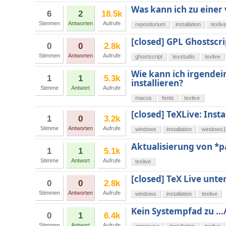
Was kann ich zu einer 
6
2
18.5k
Stimmen
Antworten
Aufrufe
repositorium
installation
texliv
[closed] GPL Ghostscri
0
0
2.8k
Stimmen
Antworten
Aufrufe
ghostscript
texstudio
texlive
Wie kann ich irgendei
1
1
5.3k
installieren?
Stimme
Antwort
Aufrufe
macos
fonts
texlive
[closed] TeXLive: Inst
1
0
3.2k
Stimme
Antworten
Aufrufe
windows
installation
windows1
Aktualisierung von *
1
1
5.1k
Stimme
Antwort
Aufrufe
texlive
[closed] TeX Live unte
0
0
2.8k
Stimmen
Antworten
Aufrufe
windows
installation
texlive
Kein Systempfad zu ...
0
1
6.4k
Stimmen
Antwort
Aufrufe