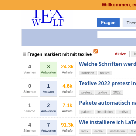
Willkommen, er
Fragen
The
Fragen markiert mit mit texlive
Aktive
Welche Schriften werde
4
3
24.3k
Stimmen
Antworten
Aufrufe
schriften
texlive
Texlive 2022 pretest in
0
1
4.6k
Stimmen
Antwort
Aufrufe
pretest
texlive
2022
Pakete automatisch na
1
2
7.1k
Stimme
Antworten
Aufrufe
pakete
installation
texlive
Wie installiere ich LaT
4
7
91.3k
Stimmen
Antworten
Aufrufe
latex
archiv
installation
tex