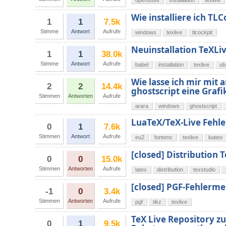
opensuse
installation
texlive
Wie installiere ich TL
1
1
7.5k
Stimme
Antwort
Aufrufe
windows
texlive
tlcockpit
Neuinstallation TeXLi
1
1
38.0k
Stimme
Antwort
Aufrufe
babel
installation
texlive
ub
Wie lasse ich mir mit 
2
2
14.4k
ghostscript eine Graf
Stimmen
Antworten
Aufrufe
arara
windows
ghostscript
LuaTeX/TeX-Live Fehl
0
1
7.6k
Stimmen
Antwort
Aufrufe
eu2
fontenc
texlive
luatex
[closed] Distribution 
0
0
15.0k
Stimmen
Antworten
Aufrufe
latex
distribution
texstudio
[closed] PGF-Fehlerme
-1
0
3.4k
Stimmen
Antworten
Aufrufe
pgf
tikz
texlive
TeX Live Repository zu
0
1
9.5k