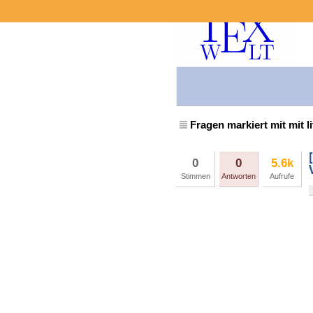
Fragen markiert mit mit l
0
0
5.6k
Stimmen
Antworten
Aufrufe