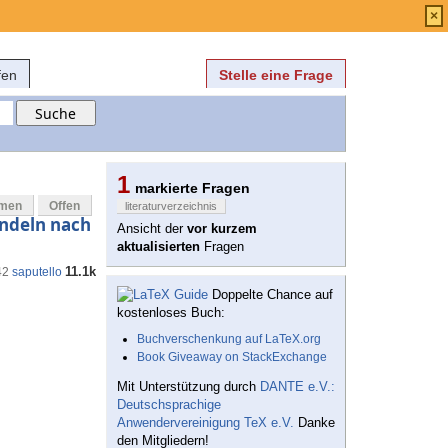
Anmelden
über
FAQ
×
fen
Stelle eine Frage
1
markierte Fragen
mmen
Offen
literaturverzeichnis
andeln nach
Ansicht der
vor kurzem
aktualisierten
Fragen
11.1k
42
saputello
Doppelte Chance auf
kostenloses Buch:
Buchverschenkung auf LaTeX.org
Book Giveaway on StackExchange
Mit Unterstützung durch
DANTE e.V.:
Deutschsprachige
Anwendervereinigung TeX e.V.
Danke
den Mitgliedern!