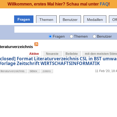
Willkommen, erstes Mal hier? Schau mal unter
FAQ
!
Fragen
Themen
Benutzer
Medaillen
Of
Fragen
Themen
Benutzer
iteraturverzeichnis
Aktive
Neueste
Beliebte
mit den meisten Sti
[closed] Format Literaturverzeichnis CSL in BST umw
Vorlage Zeitschrift WIRTSCHAFTSINFORMATIK
11 Feb '20, 18:
literaturverzeichnis
bibtex
zotero