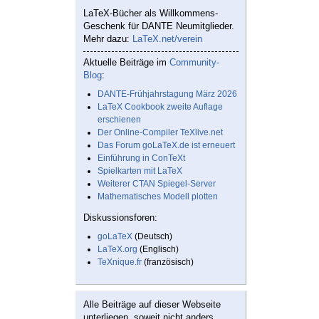
LaTeX-Bücher als Willkommens-
Geschenk für DANTE Neumitglieder.
Mehr dazu:
LaTeX.net/verein
Aktuelle Beiträge im
Community-
Blog
:
DANTE-Frühjahrstagung März 2026
LaTeX Cookbook zweite Auflage
erschienen
Der Online-Compiler TeXlive.net
Das Forum goLaTeX.de ist erneuert
Einführung in ConTeXt
Spielkarten mit LaTeX
Weiterer CTAN Spiegel-Server
Mathematisches Modell plotten
Diskussionsforen:
goLaTeX
(Deutsch)
LaTeX.org
(Englisch)
TeXnique.fr
(französisch)
Alle Beiträge auf dieser Webseite
unterliegen, soweit nicht anders