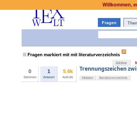
Willkommen, er
Fragen
The
Fragen markiert mit mit literaturverzeichnis
Aktive
Trennungszeichen zwis
0
1
5.6k
Stimmen
Antwort
Aufrufe
biblatex
literaturverzeichnis